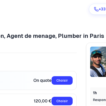
+33
en, Agent de menage, Plumber
in Paris
Are you a provider?
Log in
On quote
Choisir
1h
Respon
120,00 €
Choisir