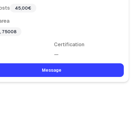
osts
45,00€
area
s, 75008
Certification
—
Message