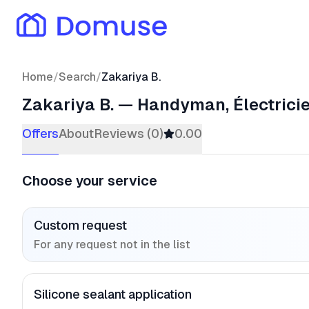
Home
/
Search
/
Zakariya B.
Zakariya B.
—
Handyman, Électrici
Offers
About
Reviews (0)
0.00
Choose your service
Custom request
For any request not in the list
Silicone sealant application