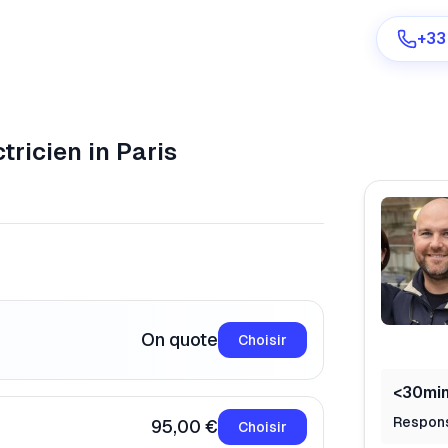
+33
tricien
in Paris
Are you a provider?
Log in
On quote
Choisir
<30mi
Respon
95,00 €
Choisir