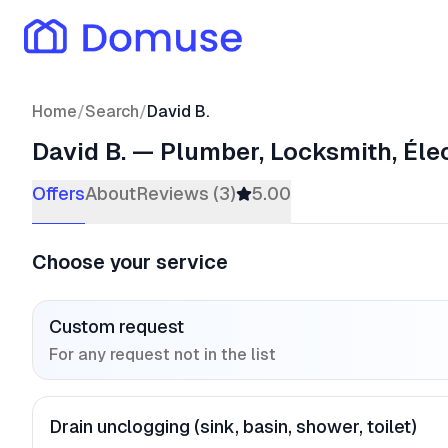
Home
/
Search
/
David B.
David B.
—
Plumber, Locksmith, Élec
Offers
About
Reviews (3)
5.00
Choose your service
Custom request
For any request not in the list
Drain unclogging (sink, basin, shower, toilet)