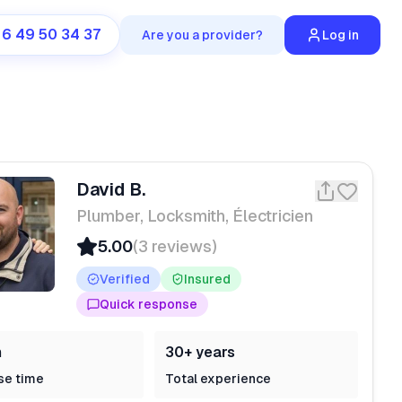
 6 49 50 34 37
Are you a provider?
Log in
David B.
Plumber, Locksmith, Électricien
5.00
(3 reviews)
Verified
Insured
Quick response
n
30+ years
se time
Total experience