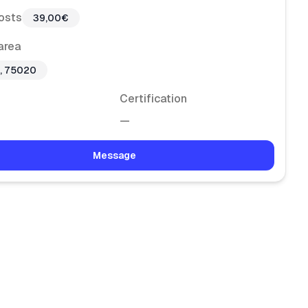
osts
39,00€
area
s, 75020
Certification
—
Message