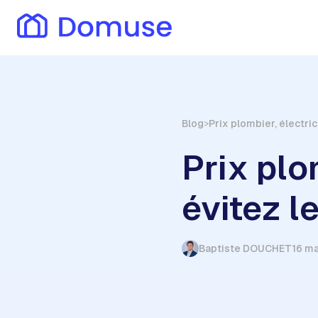
Blog
Prix plombier, électric
>
Prix plom
évitez l
Baptiste DOUCHET
16 m