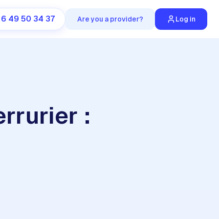
 6 49 50 34 37
Are you a provider?
Log in
rrurier :