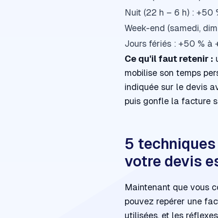
Nuit (22 h – 6 h) : +5
Week-end (samedi, dim
Jours fériés : +50 % à
Ce qu'il faut retenir :
u
mobilise son temps per
indiquée sur le devis
a
puis gonfle la facture 
5 techniques 
votre devis e
Maintenant que vous co
pouvez repérer une fact
utilisées, et les réflex