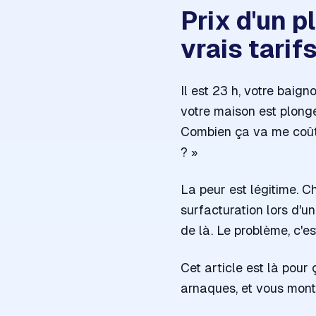
Prix d'un pl
vrais tari
Il est 23 h, votre baign
votre maison est plongé
Combien ça va me coût
? »
La peur est légitime. C
surfacturation lors d'u
de là. Le problème, c'es
Cet article est là pour
arnaques, et vous montr