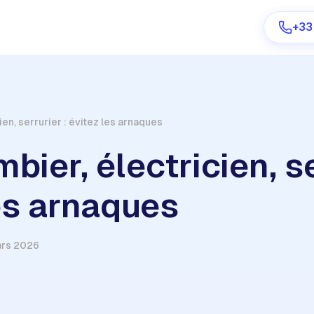
+33
ien, serrurier : évitez les arnaques
Are you a provider?
bier, électricien, se
Log in
es arnaques
ars 2026