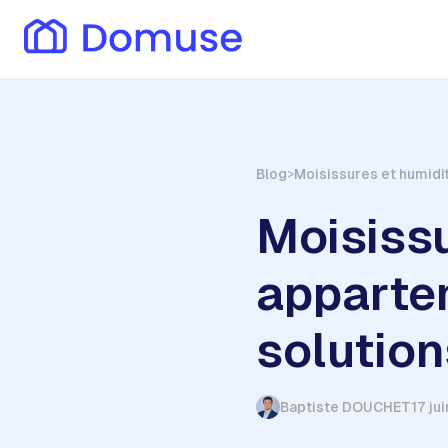
Blog
Moisissures et humidit
>
Moisissu
appartem
solution
Baptiste DOUCHET
17 ju