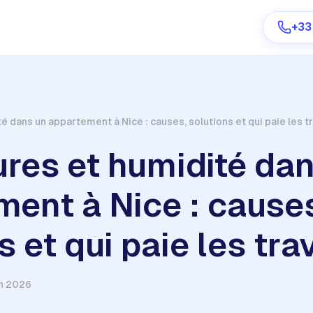
+33
é dans un appartement à Nice : causes, solutions et qui paie les t
Are you a provider?
res et humidité da
Log in
ent à Nice : cause
s et qui paie les tr
in 2026