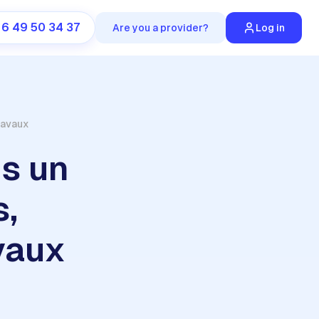
 6 49 50 34 37
Are you a provider?
Log in
ravaux
ns un
s,
avaux