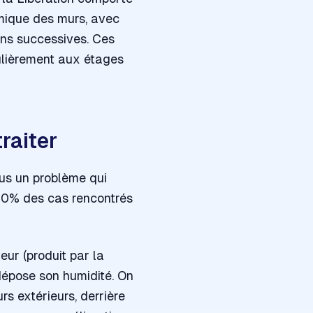
rmique des murs, avec
ons successives. Ces
culièrement aux étages
traiter
sus un problème qui
 90% des cas rencontrés
eur (produit par la
 dépose son humidité. On
s extérieurs, derrière