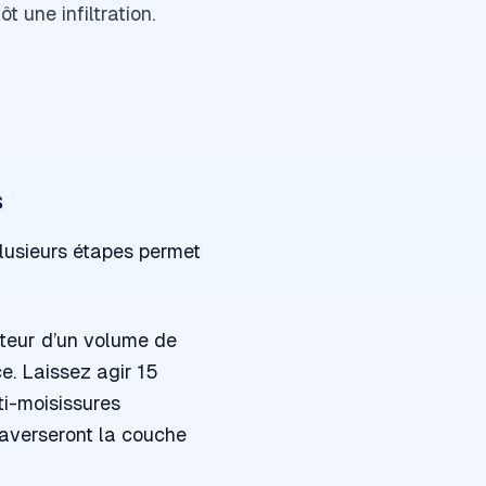
t une infiltration.
s
plusieurs étapes permet
uteur d’un volume de
e. Laissez agir 15
ti-moisissures
raverseront la couche