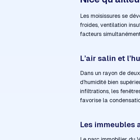
Les moisissures se déve
froides, ventilation ins
facteurs simultanément,
L’air salin et l’
Dans un rayon de deux à
d’humidité bien supérieu
infiltrations, les fenêt
favorise la condensatio
Les immeubles a
Le parc immobilier du 